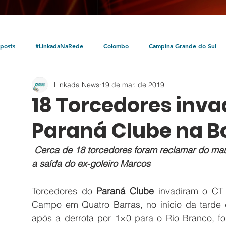
posts
#LinkadaNaRede
Colombo
Campina Grande do Sul
Linkada News
19 de mar. de 2019
Política
Policial
Bocaiúva do Sul
Litoral
Parceria Linka
18 Torcedores inv
Paraná Clube na 
Cerca de 18 torcedores foram reclamar do mau
a saída do ex-goleiro Marcos
Torcedores do 
Paraná Clube
 invadiram o CT 
Campo em Quatro Barras, no início da tarde de
após a derrota por 1×0 para o Rio Branco, f