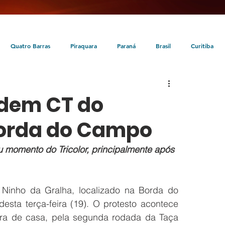
Quatro Barras
Piraquara
Paraná
Brasil
Curitiba
da
Tunas do Paraná
Cultura
Turismo
Entretenimento
adem CT do
Borda do Campo
 momento do Tricolor, principalmente após 
Ninho da Gralha, localizado na Borda do 
sta terça-feira (19). O protesto acontece 
ora de casa, pela segunda rodada da Taça 