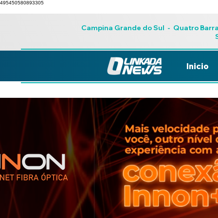
495450580893305
Campina Grande do Sul
-
Quatro Barr
Inicio