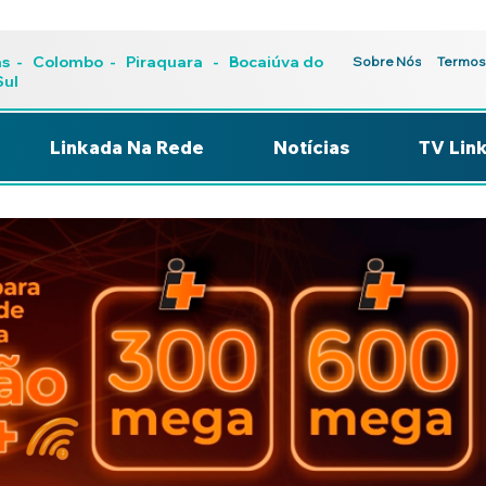
as
-
Colombo
-
Piraquara
- Bocaiúva do
Sobre Nós
Termos
Sul
Linkada Na Rede
Notícias
TV Lin