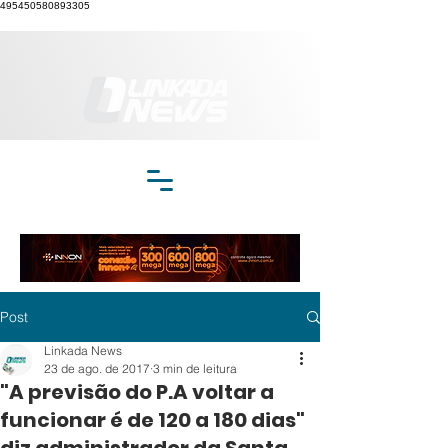
495450580893305
Post
Linkada News
23 de ago. de 2017
3 min de leitura
"A previsão do P.A voltar a
funcionar é de 120 a 180 dias"