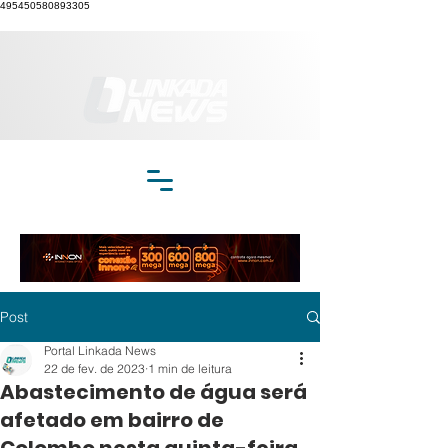
495450580893305
Post
Portal Linkada News
22 de fev. de 2023
1 min de leitura
Abastecimento de água será
afetado em bairro de