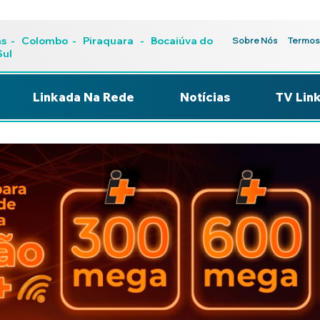
as
-
Colombo
-
Piraquara
- Bocaiúva do
Sobre Nós
Termos
Sul
Linkada Na Rede
Notícias
TV Lin