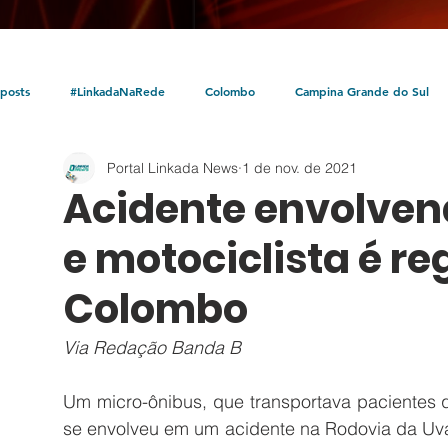
posts
#LinkadaNaRede
Colombo
Campina Grande do Sul
Portal Linkada News
1 de nov. de 2021
Política
Policial
Bocaiúva do Sul
Litoral
Parceria Linka
Acidente envolven
e motociclista é r
Colombo
Via Redação Banda B
Um micro-ônibus, que transportava pacientes 
se envolveu em um acidente na Rodovia da Uv