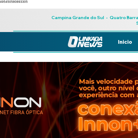
495450580893305
Campina Grande do Sul
-
Quatro Barr
Inicio