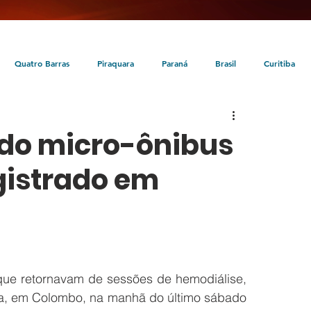
Quatro Barras
Piraquara
Paraná
Brasil
Curitiba
da
Tunas do Paraná
Cultura
Turismo
Entretenimento
do micro-ônibus
egistrado em
que retornavam de sessões de hemodiálise, 
a, em Colombo, na manhã do último sábado 