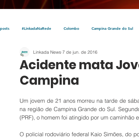
posts
#LinkadaNaRede
Colombo
Campina Grande do Sul
Linkada News
7 de jun. de 2016
Política
Policial
Bocaiúva do Sul
Litoral
Parceria Linka
Acidente mata Jov
Campina
Um jovem de 21 anos morreu na tarde de sábado
na região de Campina Grande do Sul. Segundo 
(PRF), o homem foi atingido por um caminhão e
O policial rodoviário federal Kaio Simões, do 