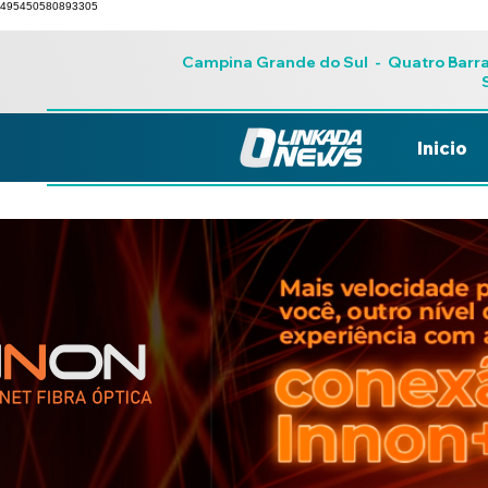
495450580893305
Campina Grande do Sul
-
Quatro Barr
Inicio