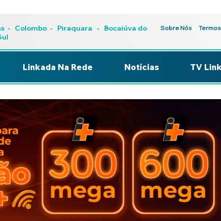
as
-
Colombo
-
Piraquara
- Bocaiúva do
Sobre Nós
Termos
Sul
Linkada Na Rede
Notícias
TV Lin