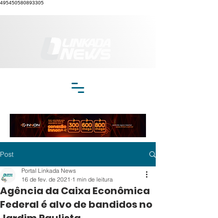
495450580893305
Post
Portal Linkada News
16 de fev. de 2021
1 min de leitura
Agência da Caixa Econômica
Federal é alvo de bandidos no