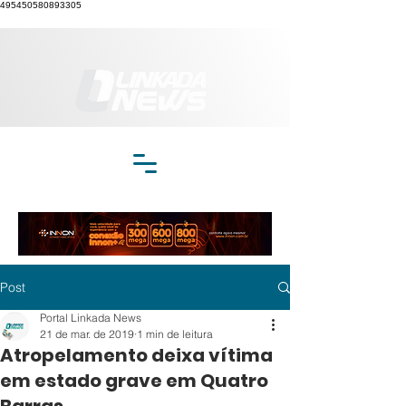
495450580893305
Post
Portal Linkada News
21 de mar. de 2019
1 min de leitura
Atropelamento deixa vítima
em estado grave em Quatro