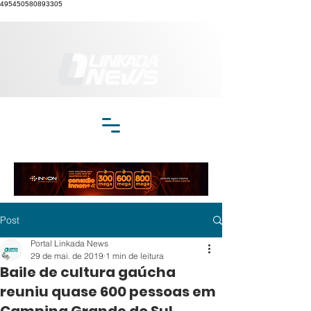
495450580893305
Post
Portal Linkada News
29 de mai. de 2019
1 min de leitura
Baile de cultura gaúcha
reuniu quase 600 pessoas em