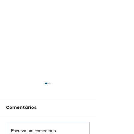
Comentários
Escreva um comentário
Vídeo: Justiça muda
Coritiba cons