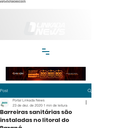
495450580893305
Post
Portal Linkada News
23 de dez. de 2020
1 min de leitura
Barreiras sanitárias são
instaladas no litoral do