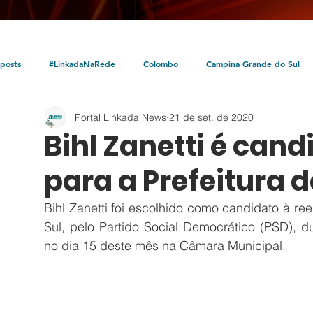
posts
#LinkadaNaRede
Colombo
Campina Grande do Sul
Portal Linkada News
21 de set. de 2020
Política
Policial
Bocaiúva do Sul
Litoral
Parceria Linka
Bihl Zanetti é cand
para a Prefeitura
Bihl Zanetti foi escolhido como candidato à re
Sul, pelo Partido Social Democrático (PSD), d
no dia 15 deste mês na Câmara Municipal. 