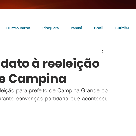
Quatro Barras
Piraquara
Paraná
Brasil
Curitiba
da
Tunas do Paraná
Cultura
Turismo
Entretenimento
idato à reeleição
 de Campina
eleição para prefeito de Campina Grande do 
urante convenção partidária que aconteceu 