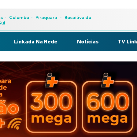
as
-
Colombo
-
Piraquara
- Bocaiúva do
Sobre Nós
Termos
Sul
Linkada Na Rede
Notícias
TV Lin