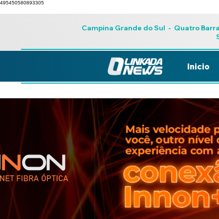
495450580893305
Campina Grande do Sul
-
Quatro Barr
Inicio