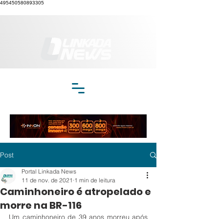
495450580893305
Post
Portal Linkada News
11 de nov. de 2021
1 min de leitura
Caminhoneiro é atropelado e
morre na BR-116
Um caminhoneiro de 39 anos morreu após 