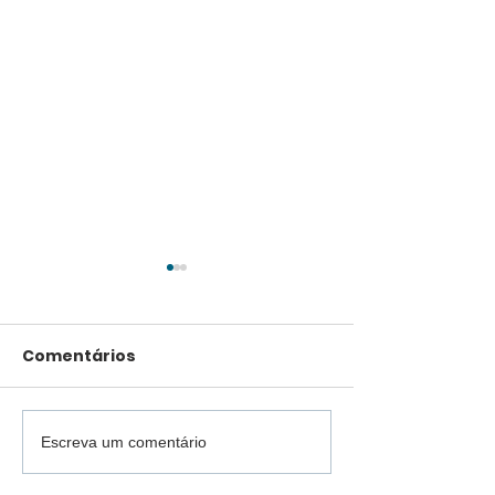
Comentários
Escreva um comentário
Caron realiza
Menos poeira
primeiro tratamento
qualidade de 