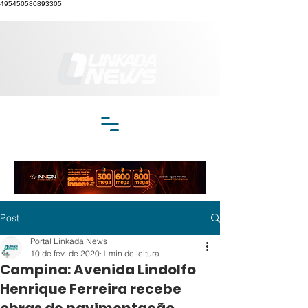
495450580893305
Post
Portal Linkada News
10 de fev. de 2020
1 min de leitura
Campina: Avenida Lindolfo
Henrique Ferreira recebe