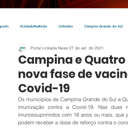
posts
#LinkadaNaRede
Colombo
Campina Grande do Sul
Portal Linkada News
27 de set. de 2021
Política
Policial
Bocaiúva do Sul
Litoral
Parceria Linka
Campina e Quatro
nova fase de vaci
Covid-19
Os municípios de Campina Grande do Sul e Qua
imunização contra a Covid-19. Nas duas r
imunossuprimidos 
com 18 anos ou mais, que j
podem receber a dose de reforço contra o coro