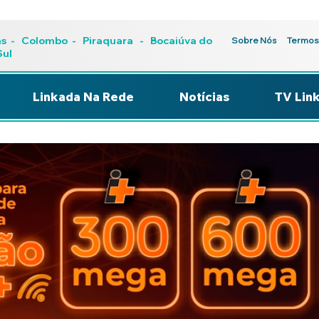
as
-
Colombo
-
Piraquara
- Bocaiúva do
Sobre Nós
Termos
Sul
Linkada Na Rede
Notícias
TV Lin