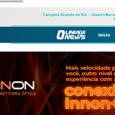
495450580893305
Campina Grande do Sul
-
Quatro Barr
Inicio