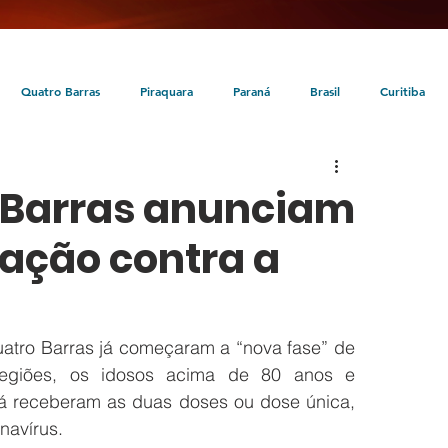
Quatro Barras
Piraquara
Paraná
Brasil
Curitiba
da
Tunas do Paraná
Cultura
Turismo
Entretenimento
 Barras anunciam
nação contra a
tro Barras já começaram a “nova fase” de 
egiões, os idosos acima de 80 anos e 
á receberam as duas doses ou dose única, 
navírus.