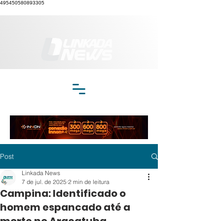
495450580893305
Post
Linkada News
7 de jul. de 2025
2 min de leitura
Campina: Identificado o
homem espancado até a