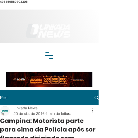
495450580893305
Post
Linkada News
20 de abr. de 2016
1 min de leitura
Campina: Motorista parte
para cima da Polícia após ser