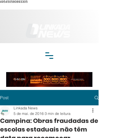
495450580893305
Post
Linkada News
5 de mai. de 2016
3 min de leitura
Campina: Obras fraudadas de
escolas estaduais não têm