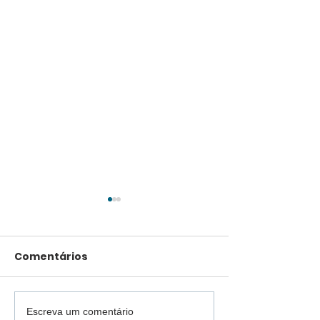
Comentários
Escreva um comentário
De quase eliminados
União Terra B