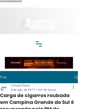
495450580893305
Post
Linkada News
9 de ago. de 2017
1 min de leitura
Carga de cigarros roubada
em Campina Grande do Sul é