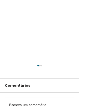
Comentários
Escreva um comentário
Viação Castelo
Ary Marques