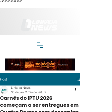
495450580893305
Post
Linkada News
30 de jan.
2 min de leitura
Carnês do IPTU 2026
começam a ser entregues em