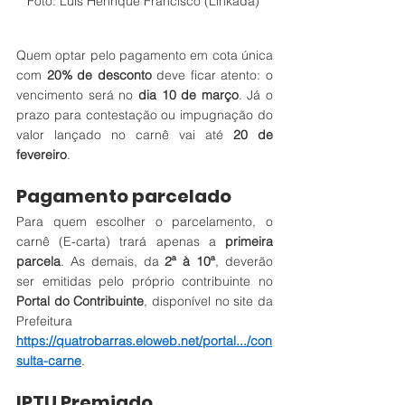
Foto: Luis Henrique Francisco (Linkada) 
Quem optar pelo pagamento em cota única 
com 
20% de desconto
 deve ficar atento: o 
vencimento será no 
dia 10 de março
. Já o 
prazo para contestação ou impugnação do 
valor lançado no carnê vai até 
20 de 
fevereiro
.
Pagamento parcelado
Para quem escolher o parcelamento, o 
carnê (E-carta) trará apenas a 
primeira 
parcela
. As demais, da 
2ª à 10ª
, deverão 
ser emitidas pelo próprio contribuinte no 
Portal do Contribuinte
, disponível no site da 
Prefeitura
https://quatrobarras.eloweb.net/portal.../con
sulta-carne
.
IPTU Premiado