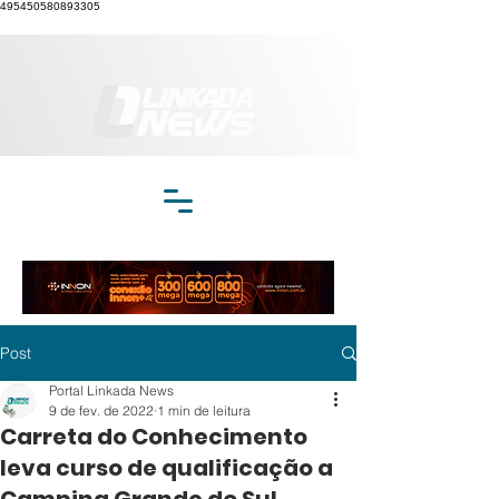
495450580893305
Post
Portal Linkada News
9 de fev. de 2022
1 min de leitura
Carreta do Conhecimento
leva curso de qualificação a