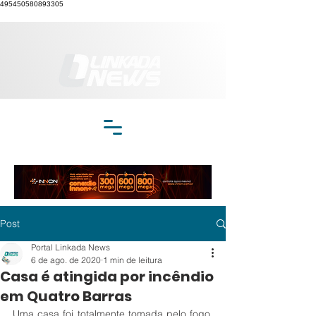
495450580893305
Post
Portal Linkada News
6 de ago. de 2020
1 min de leitura
Casa é atingida por incêndio
em Quatro Barras
Uma casa foi totalmente tomada pelo fogo, 