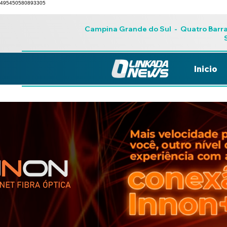
495450580893305
Campina Grande do Sul
-
Quatro Barr
Inicio