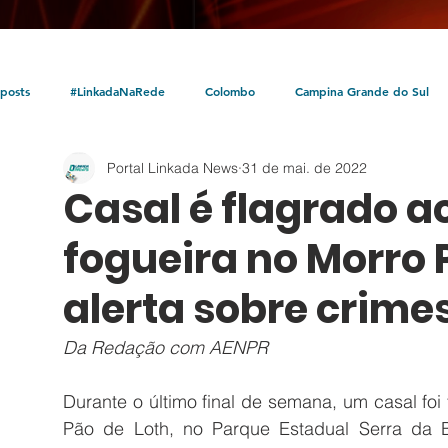
posts
#LinkadaNaRede
Colombo
Campina Grande do Sul
Portal Linkada News
31 de mai. de 2022
Política
Policial
Bocaiúva do Sul
Litoral
Parceria Linka
Casal é flagrado 
fogueira no Morro P
alerta sobre crime
Da Redação com AENPR
Durante o último final de semana, um casal fo
Pão de Loth, no Parque Estadual Serra da B