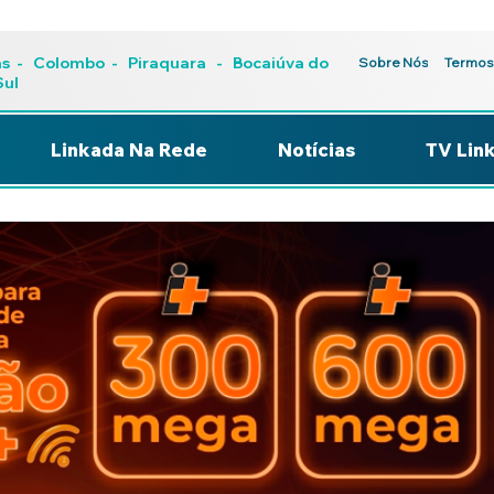
as
-
Colombo
-
Piraquara
- Bocaiúva do
Sobre Nós
Termos
Sul
Linkada Na Rede
Notícias
TV Lin