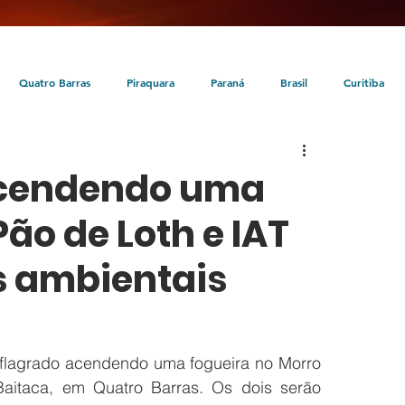
Quatro Barras
Piraquara
Paraná
Brasil
Curitiba
da
Tunas do Paraná
Cultura
Turismo
Entretenimento
acendendo uma
ão de Loth e IAT
s ambientais
i flagrado acendendo uma fogueira no Morro 
aitaca, em Quatro Barras. Os dois serão 