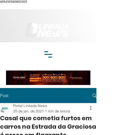
495450580893305
Post
Portal Linkada News
25 de jan. de 2021
1 min de leitura
Casal que cometia furtos em
carros na Estrada da Graciosa