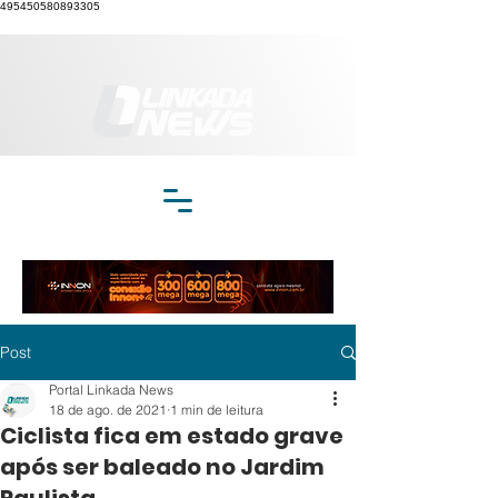
495450580893305
Post
Portal Linkada News
18 de ago. de 2021
1 min de leitura
Ciclista fica em estado grave
após ser baleado no Jardim