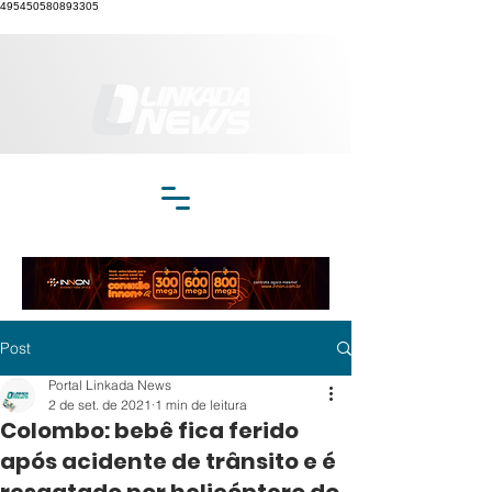
495450580893305
Post
Portal Linkada News
2 de set. de 2021
1 min de leitura
Colombo: bebê fica ferido
após acidente de trânsito e é