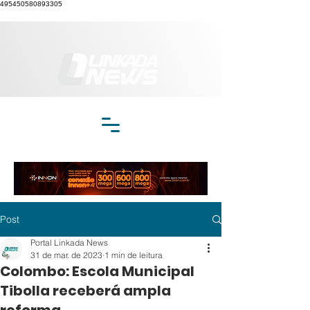
495450580893305
Post
Portal Linkada News
31 de mar. de 2023
1 min de leitura
Colombo: Escola Municipal
Tibolla receberá ampla