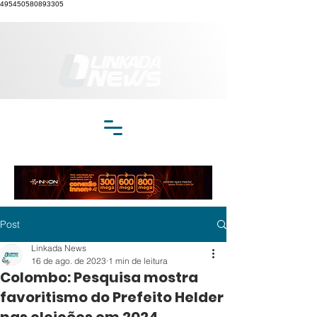
495450580893305
Post
Linkada News
16 de ago. de 2023
1 min de leitura
Colombo: Pesquisa mostra
favoritismo do Prefeito Helder