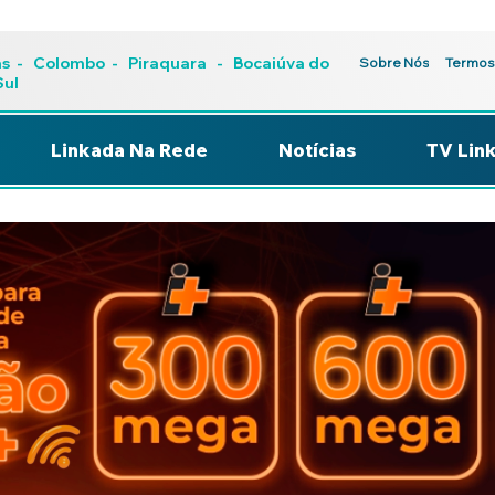
as
-
Colombo
-
Piraquara
- Bocaiúva do
Sobre Nós
Termos
Sul
Linkada Na Rede
Notícias
TV Lin