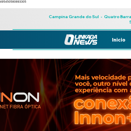
495450580893305
Campina Grande do Sul
-
Quatro Barr
Inicio