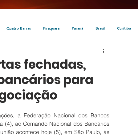
Quatro Barras
Piraquara
Paraná
Brasil
Curitiba
da
Tunas do Paraná
Cultura
Turismo
Entretenimento
rtas fechadas,
bancários para
egociação
ões, a Federação Nacional dos Bancos 
ra (4), ao Comando Nacional dos Bancários 
nião acontece hoje (5), em São Paulo, às 