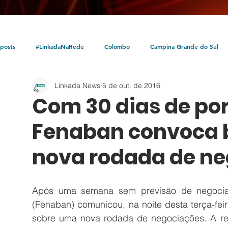
posts
#LinkadaNaRede
Colombo
Campina Grande do Sul
Linkada News
5 de out. de 2016
Política
Policial
Bocaiúva do Sul
Litoral
Parceria Linka
Com 30 dias de po
Fenaban convoca 
nova rodada de n
Após uma semana sem previsão de negociaç
(Fenaban) comunicou, na noite desta terça-fei
sobre uma nova rodada de negociações. A reu