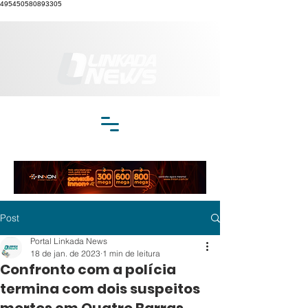
495450580893305
Post
Portal Linkada News
18 de jan. de 2023
1 min de leitura
Confronto com a polícia
termina com dois suspeitos