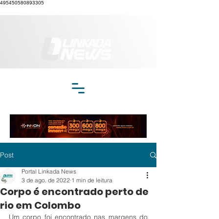
495450580893305
Post
Portal Linkada News
3 de ago. de 2022
1 min de leitura
Corpo é encontrado perto de
rio em Colombo
Um corpo foi encontrado nas margens do 