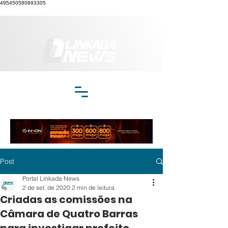
495450580893305
Post
Portal Linkada News
2 de set. de 2020
2 min de leitura
Criadas as comissões na
Câmara de Quatro Barras