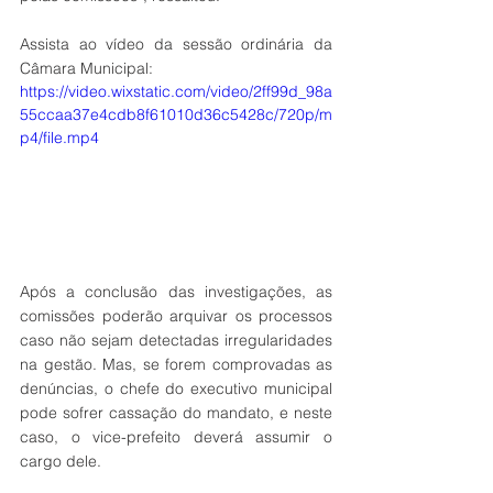
Assista ao vídeo da sessão ordinária da 
Câmara Municipal: 
https://video.wixstatic.com/video/2ff99d_98a
55ccaa37e4cdb8f61010d36c5428c/720p/m
p4/file.mp4
Após a conclusão das investigações, as 
comissões poderão arquivar os processos 
caso não sejam detectadas irregularidades 
na gestão. Mas, se forem comprovadas as 
denúncias, o chefe do executivo municipal 
pode sofrer cassação do mandato, e neste 
caso, o vice-prefeito deverá assumir o 
cargo dele.