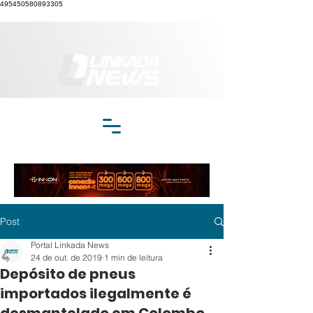
495450580893305
Post
Portal Linkada News
24 de out. de 2019
1 min de leitura
Depósito de pneus
importados ilegalmente é