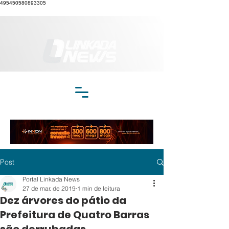
495450580893305
Post
Portal Linkada News
27 de mar. de 2019
1 min de leitura
Dez árvores do pátio da
Prefeitura de Quatro Barras