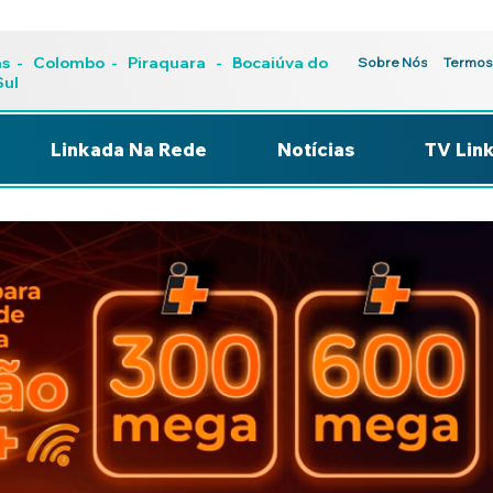
as
-
Colombo
-
Piraquara
- Bocaiúva do
Sobre Nós
Termos
Sul
Linkada Na Rede
Notícias
TV Lin