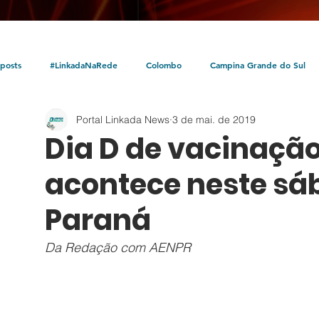
posts
#LinkadaNaRede
Colombo
Campina Grande do Sul
Portal Linkada News
3 de mai. de 2019
Política
Policial
Bocaiúva do Sul
Litoral
Parceria Linka
Dia D de vacinação
acontece neste sá
Paraná
Da Redação com AENPR