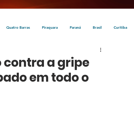
Quatro Barras
Piraquara
Paraná
Brasil
Curitiba
da
Tunas do Paraná
Cultura
Turismo
Entretenimento
 contra a gripe
bado em todo o