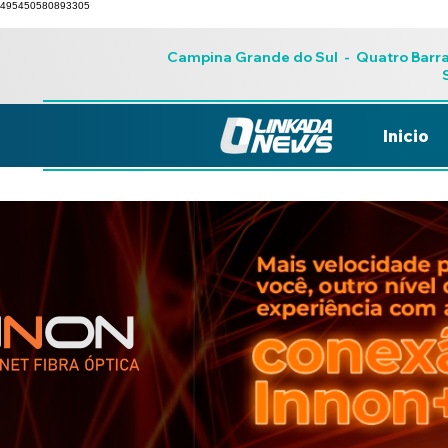
495450580893305
Campina Grande do Sul
-
Quatro Barr
Inicio