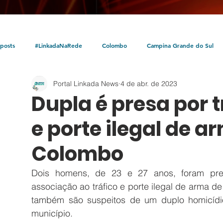
posts
#LinkadaNaRede
Colombo
Campina Grande do Sul
Portal Linkada News
4 de abr. de 2023
Política
Policial
Bocaiúva do Sul
Litoral
Parceria Linka
Dupla é presa por 
e porte ilegal de 
Colombo
Dois homens, de 23 e 27 anos, foram preso
associação ao tráfico e porte ilegal de arma de
também são suspeitos de um duplo homicídi
município.