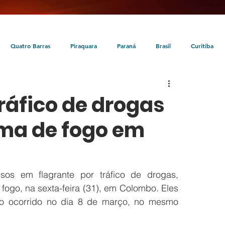
Quatro Barras
Piraquara
Paraná
Brasil
Curitiba
da
Tunas do Paraná
Cultura
Turismo
Entretenimento
tráfico de drogas
arma de fogo em
s em flagrante por tráfico de drogas, 
 fogo, na sexta-feira (31), em Colombo. Eles 
o ocorrido no dia 8 de março, no mesmo 