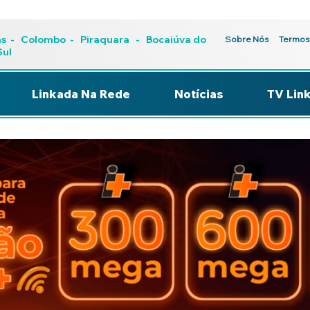
as
-
Colombo
-
Piraquara
- Bocaiúva do
Sobre Nós
Termos
Sul
Linkada Na Rede
Notícias
TV Lin