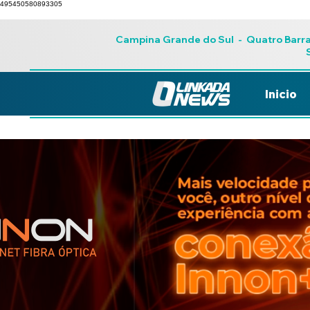
495450580893305
Campina Grande do Sul
-
Quatro Barr
Inicio