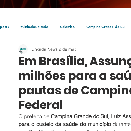
posts
#LinkadaNaRede
Colombo
Campina Grande do Sul
Linkada News
9 de mar.
Política
Policial
Bocaiúva do Sul
Litoral
Parceria Linka
Em Brasília, Assun
milhões para a sa
pautas de Campin
Federal
O prefeito de 
Campina Grande do Sul
, 
Luiz As
para o custeio da saúde do município
 durante