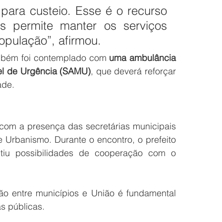
para custeio. Esse é o recurso 
s permite manter os serviços 
opulação”, afirmou.
ambém foi contemplado com 
uma ambulância 
el de Urgência (SAMU)
, que deverá reforçar 
ade.
A reunião no Palácio do Planalto contou ainda com a presença das secretárias municipais 
e Urbanismo. Durante o encontro, o prefeito 
iu possibilidades de cooperação com o 
o entre municípios e União é fundamental 
as públicas.