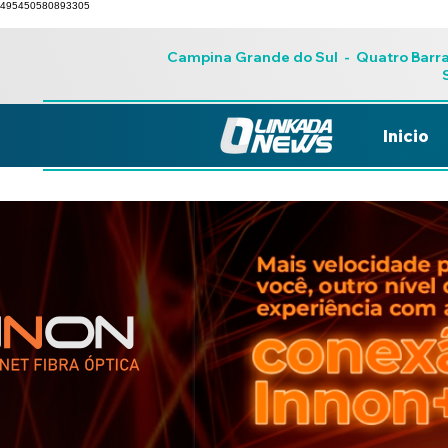
495450580893305
Campina Grande do Sul
-
Quatro Barr
Inicio