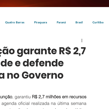
Quatro Barras
Piraquara
Paraná
Brasil
Curitiba
da
Tunas do Paraná
Cultura
Turismo
Entretenimento
ção garante R$ 2,7
úde e defende
a no Governo
sunção
, garantiu 
R$ 2,7 milhões em recursos 
 agenda oficial realizada na última semana 