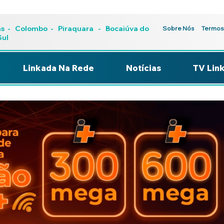
as
-
Colombo
-
Piraquara
- Bocaiúva do
Sobre Nós
Termos
Sul
Linkada Na Rede
Notícias
TV Lin