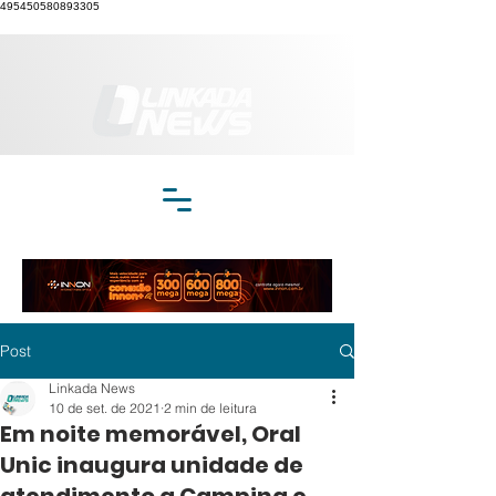
495450580893305
Post
Linkada News
10 de set. de 2021
2 min de leitura
Em noite memorável, Oral
Unic inaugura unidade de