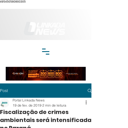
495450580893305
Post
Portal Linkada News
19 de fev. de 2019
2 min de leitura
Fiscalização de crimes
ambientais será intensificada