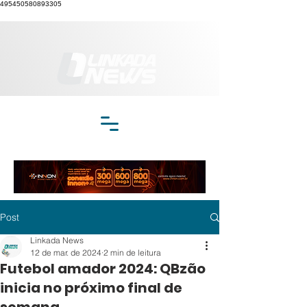
495450580893305
Post
Linkada News
12 de mar. de 2024
2 min de leitura
Futebol amador 2024: QBzão
inicia no próximo final de