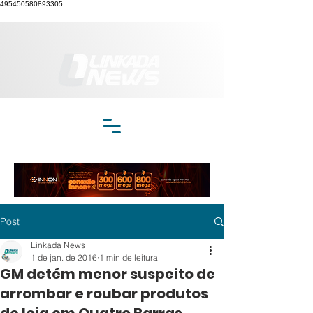
495450580893305
Post
Linkada News
1 de jan. de 2016
1 min de leitura
GM detém menor suspeito de
arrombar e roubar produtos