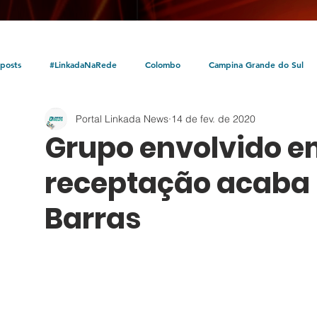
posts
#LinkadaNaRede
Colombo
Campina Grande do Sul
Portal Linkada News
14 de fev. de 2020
Política
Policial
Bocaiúva do Sul
Litoral
Parceria Linka
Grupo envolvido em
receptação acaba 
Barras