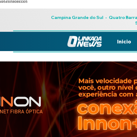
495450580893305
Campina Grande do Sul
-
Quatro Barr
Inicio