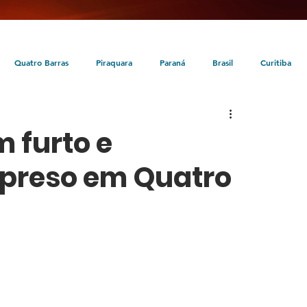
Quatro Barras
Piraquara
Paraná
Brasil
Curitiba
da
Tunas do Paraná
Cultura
Turismo
Entretenimento
 furto e
preso em Quatro