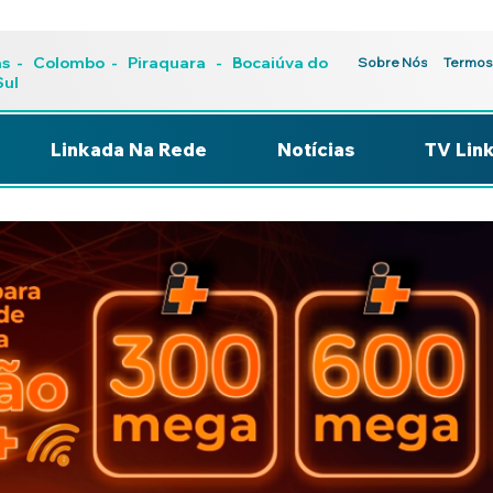
as
-
Colombo
-
Piraquara
- Bocaiúva do
Sobre Nós
Termos
Sul
Linkada Na Rede
Notícias
TV Lin