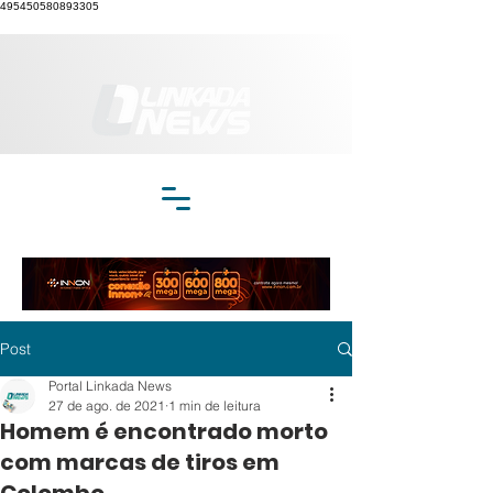
495450580893305
Post
Portal Linkada News
27 de ago. de 2021
1 min de leitura
Homem é encontrado morto
com marcas de tiros em