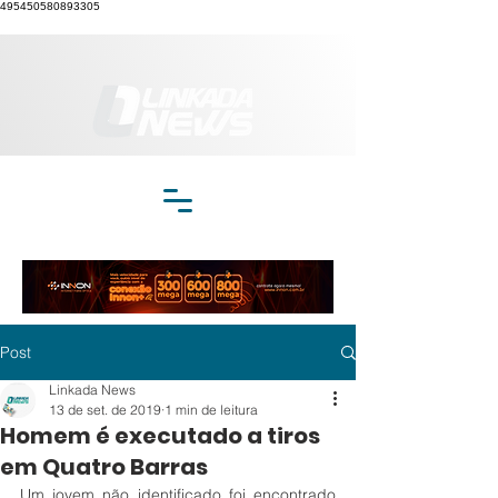
495450580893305
Post
Linkada News
13 de set. de 2019
1 min de leitura
Homem é executado a tiros
em Quatro Barras
Um jovem não identificado foi encontrado 