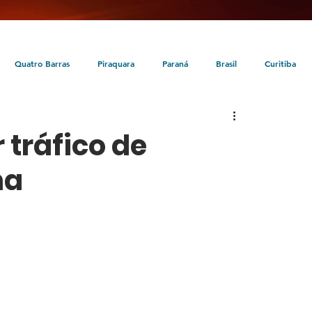
Quatro Barras
Piraquara
Paraná
Brasil
Curitiba
da
Tunas do Paraná
Cultura
Turismo
Entretenimento
tráfico de
na