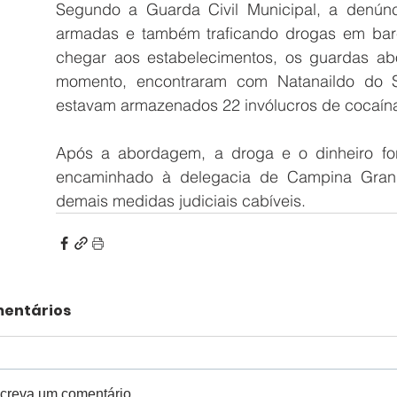
Segundo a Guarda Civil Municipal, a denúnc
armadas e também traficando drogas em bare
chegar aos estabelecimentos, os guardas abo
momento, encontraram com Natanaildo do S
estavam armazenados 22 invólucros de cocaína 
Após a abordagem, a droga e o dinheiro fo
encaminhado à delegacia de Campina Grand
demais medidas judiciais cabíveis. 
entários
creva um comentário