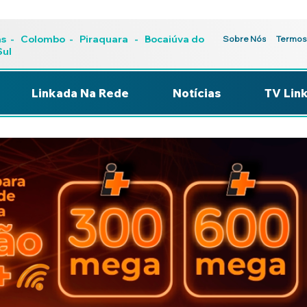
as
-
Colombo
-
Piraquara
- Bocaiúva do
Sobre Nós
Termos
Sul
Linkada Na Rede
Notícias
TV Lin