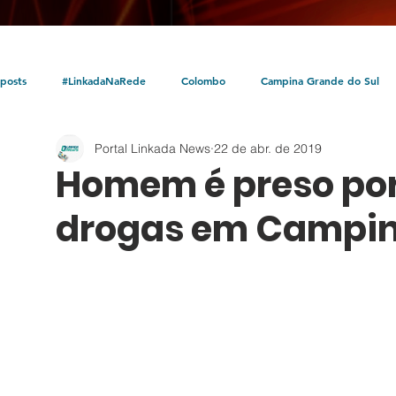
posts
#LinkadaNaRede
Colombo
Campina Grande do Sul
Portal Linkada News
22 de abr. de 2019
Política
Policial
Bocaiúva do Sul
Litoral
Parceria Linka
Homem é preso por 
drogas em Campi