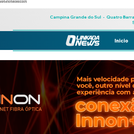
495450580893305
Campina Grande do Sul
-
Quatro Barr
Inicio