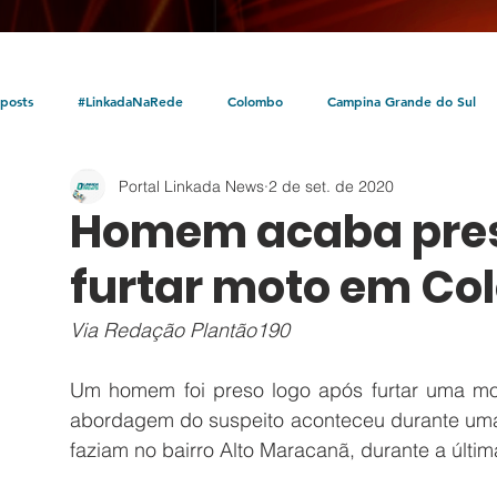
posts
#LinkadaNaRede
Colombo
Campina Grande do Sul
Portal Linkada News
2 de set. de 2020
Política
Policial
Bocaiúva do Sul
Litoral
Parceria Linka
Homem acaba pres
furtar moto em C
Via Redação Plantão190
Um homem foi preso logo após furtar uma mo
abordagem do suspeito aconteceu durante uma o
faziam no bairro Alto Maracanã, durante a última 