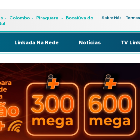
as
-
Colombo
-
Piraquara
- Bocaiúva do
Sobre Nós
Termos
Sul
Linkada Na Rede
Notícias
TV Lin