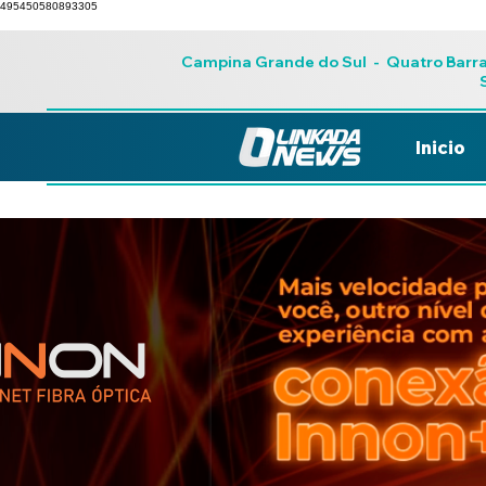
495450580893305
Campina Grande do Sul
-
Quatro Barr
Inicio