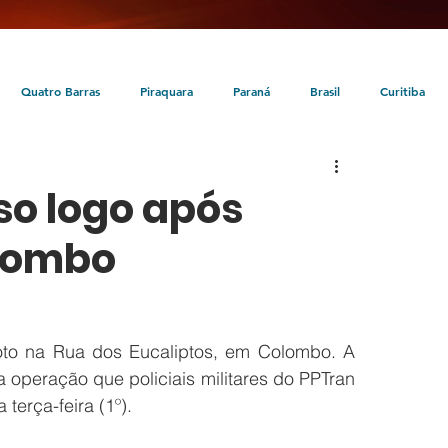
Quatro Barras
Piraquara
Paraná
Brasil
Curitiba
da
Tunas do Paraná
Cultura
Turismo
Entretenimento
o logo após
olombo
to na Rua dos Eucaliptos, em Colombo. A 
peração que policiais militares do PPTran 
terça-feira (1º). 