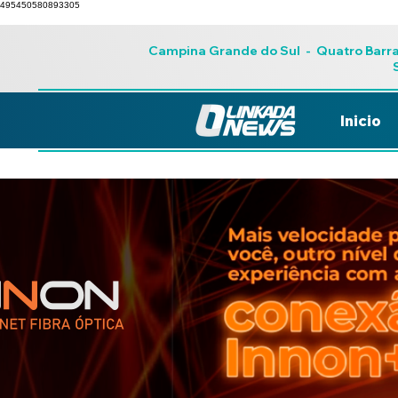
495450580893305
Campina Grande do Sul
-
Quatro Barr
Inicio