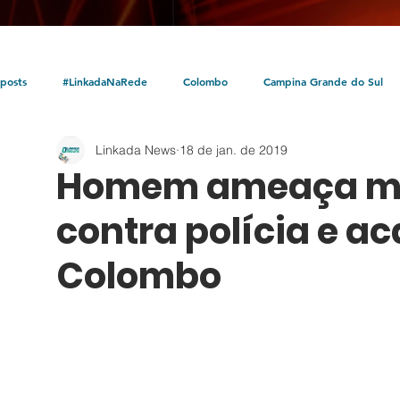
posts
#LinkadaNaRede
Colombo
Campina Grande do Sul
Linkada News
18 de jan. de 2019
Política
Policial
Bocaiúva do Sul
Litoral
Parceria Linka
Homem ameaça mul
contra polícia e a
Colombo