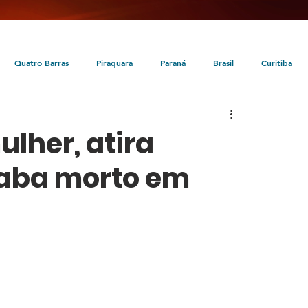
Quatro Barras
Piraquara
Paraná
Brasil
Curitiba
da
Tunas do Paraná
Cultura
Turismo
Entretenimento
her, atira
caba morto em