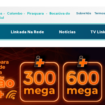
as
-
Colombo
-
Piraquara
- Bocaiúva do
Sobre Nós
Termos
Sul
Linkada Na Rede
Notícias
TV Lin