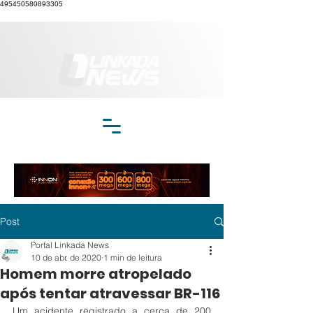
495450580893305
Post
Portal Linkada News
10 de abr. de 2020
1 min de leitura
Homem morre atropelado
após tentar atravessar BR-116
Um acidente registrado a cerca de 200 