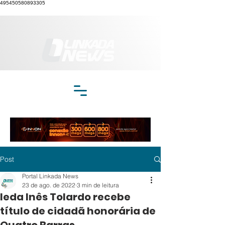
495450580893305
Post
Portal Linkada News
23 de ago. de 2022
3 min de leitura
Ieda Inês Tolardo recebe
título de cidadã honorária de