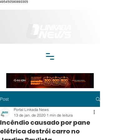
495450580893305
Post
Portal Linkada News
13 de jan. de 2020
1 min de leitura
Incêndio causado por pane
elétrica destrói carro no