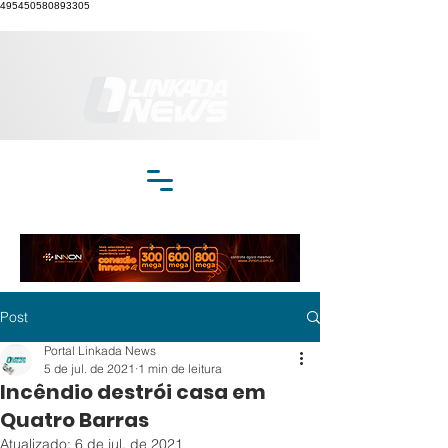
495450580893305
Post
Portal Linkada News
5 de jul. de 2021
1 min de leitura
Incêndio destrói casa em
Quatro Barras
Atualizado:
6 de jul. de 2021